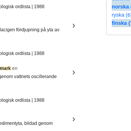
norska 
ogisk ordlista | 1988
ryska (6
finska (
lacigen fördjupning på yta av
ogisk ordlista | 1988
mark
en
 genom vattnets oscillerande
ogisk ordlista | 1988
sedimentyta, bildad genom