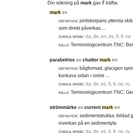
Din sökning på
mark
gav
7
träffar.
mark
sv
definition:
jordskorpans yttersta skik
som direkt påverkas ...
övriga språk:
da, de, en, es, fi, fr, no
källa:
Terminologicentrum TNC: Berg
parabelriss
sv
chatter
mark
en
definition:
bågformad, glacigen spric
konkava sidan i isröre ...
övriga språk:
da, de, es, fi, fr, no, ru
källa:
Terminologicentrum TNC: Geol
strömmärke
sv
current
mark
en
definition:
sedimentstruktur, bildad
inverkan på en sedimentyta
övriga språk:
da, de, es, fi, fr, no, ru