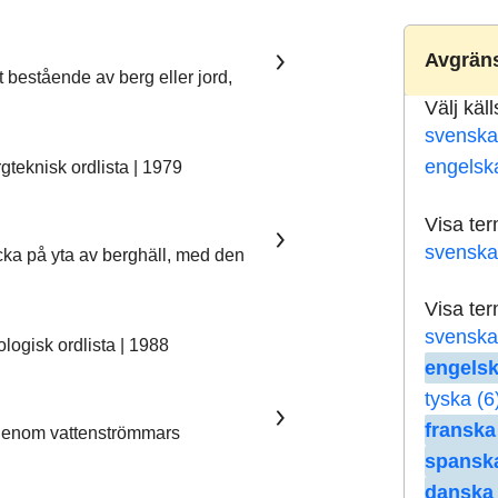
Avgräns
t bestående av berg eller jord,
Välj käl
svenska
engelsk
teknisk ordlista | 1979
Visa te
svenska
ka på yta av berghäll, med den
Visa te
svenska
ogisk ordlista | 1988
engelsk
tyska (6
franska
 genom vattenströmmars
spanska
danska 