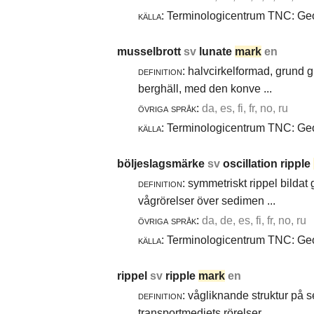
källa:
Terminologicentrum TNC: Geol
musselbrott
sv
lunate
mark
en
definition:
halvcirkelformad, grund g
berghäll, med den konve ...
övriga språk:
da, es, fi, fr, no, ru
källa:
Terminologicentrum TNC: Geol
böljeslagsmärke
sv
oscillation ripple
definition:
symmetriskt rippel bildat
vågrörelser över sedimen ...
övriga språk:
da, de, es, fi, fr, no, ru
källa:
Terminologicentrum TNC: Geol
rippel
sv
ripple
mark
en
definition:
vågliknande struktur på 
transportmediets rörelser