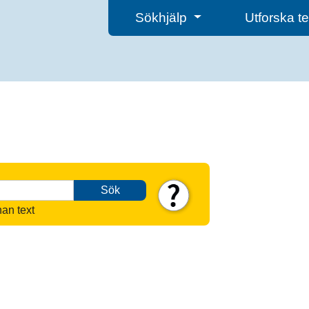
Sökhjälp
Utforska 
Sök
nan text