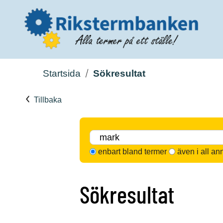
Startsida
Sökresultat
Tillbaka
enbart bland termer
även i all an
Sökresultat