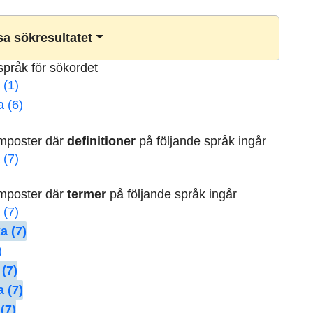
a sökresultatet
lspråk för sökordet
 (1)
a (6)
rmposter där
definitioner
på följande språk ingår
 (7)
rmposter där
termer
på följande språk ingår
 (7)
a (7)
)
 (7)
 (7)
(7)