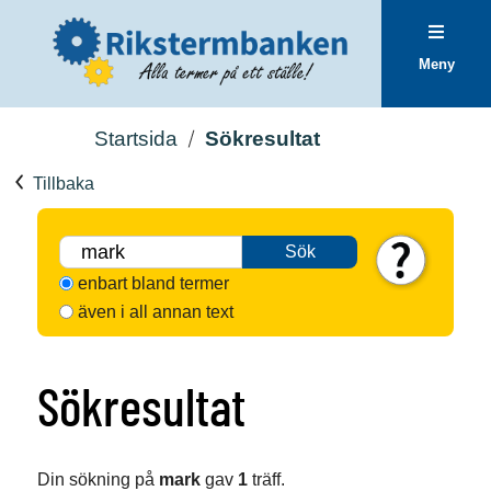
Meny
Startsida
Sökresultat
Tillbaka
Sök
enbart bland termer
även i all annan text
Sökresultat
Din sökning på
mark
gav
1
träff.