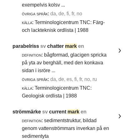
exempelvis kolsv ...
övriga språk:
da, de, fi, fr, no
källa:
Terminologicentrum TNC: Färg-
och lackteknisk ordlista | 1988
parabelriss
sv
chatter
mark
en
definition:
bågformad, glacigen spricka
på yta av berghäll, med den konkava
sidan i isröre ...
övriga språk:
da, de, es, fi, fr, no, ru
källa:
Terminologicentrum TNC:
Geologisk ordlista | 1988
strömmärke
sv
current
mark
en
definition:
sedimentstruktur, bildad
genom vattenströmmars inverkan på en
sedimentyta