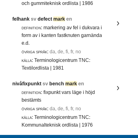
och gummiteknisk ordlista | 1986
felhank
sv
defect
mark
en
definition:
markering av fel i dukvara i
form av i kanten fastknuten garnända
e.d.
övriga språk:
da, de, fi, fr, no
källa:
Terminologicentrum TNC:
Textilordlista | 1981
nivåfixpunkt
sv
bench
mark
en
definition:
fixpunkt vars läge i höjd
bestämts
övriga språk:
da, de, fi, fr, no
källa:
Terminologicentrum TNC:
Kommunalteknisk ordlista | 1976