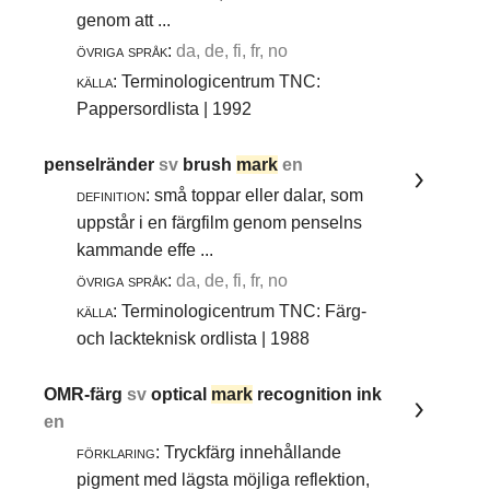
genom att ...
övriga språk:
da, de, fi, fr, no
källa:
Terminologicentrum TNC:
Pappersordlista | 1992
penselränder
sv
brush
mark
en
definition:
små toppar eller dalar, som
uppstår i en färgfilm genom penselns
kammande effe ...
övriga språk:
da, de, fi, fr, no
källa:
Terminologicentrum TNC: Färg-
och lackteknisk ordlista | 1988
OMR-färg
sv
optical
mark
recognition ink
en
förklaring:
Tryckfärg innehållande
pigment med lägsta möjliga reflektion,