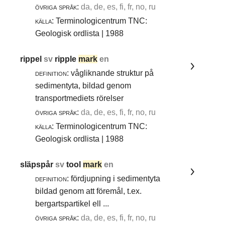
övriga språk:
da, de, es, fi, fr, no, ru
källa:
Terminologicentrum TNC:
Geologisk ordlista | 1988
rippel
sv
ripple
mark
en
definition:
vågliknande struktur på
sedimentyta, bildad genom
transportmediets rörelser
övriga språk:
da, de, es, fi, fr, no, ru
källa:
Terminologicentrum TNC:
Geologisk ordlista | 1988
släpspår
sv
tool
mark
en
definition:
fördjupning i sedimentyta
bildad genom att föremål, t.ex.
bergartspartikel ell ...
övriga språk:
da, de, es, fi, fr, no, ru