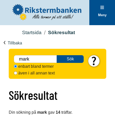
Meny
Startsida
Sökresultat
Tillbaka
Sök
enbart bland termer
även i all annan text
Sökresultat
Din sökning på
mark
gav
14
träffar.