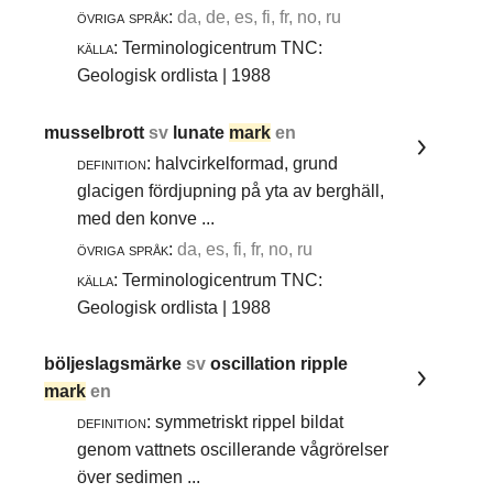
övriga språk:
da, de, es, fi, fr, no, ru
källa:
Terminologicentrum TNC:
Geologisk ordlista | 1988
musselbrott
sv
lunate
mark
en
definition:
halvcirkelformad, grund
glacigen fördjupning på yta av berghäll,
med den konve ...
övriga språk:
da, es, fi, fr, no, ru
källa:
Terminologicentrum TNC:
Geologisk ordlista | 1988
böljeslagsmärke
sv
oscillation ripple
mark
en
definition:
symmetriskt rippel bildat
genom vattnets oscillerande vågrörelser
över sedimen ...