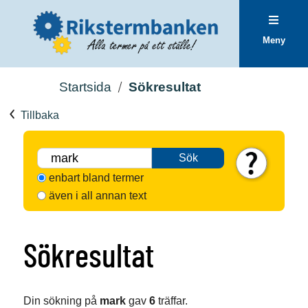
Meny
Startsida
Sökresultat
Tillbaka
Sök
enbart bland termer
även i all annan text
Sökresultat
Din sökning på
mark
gav
6
träffar.