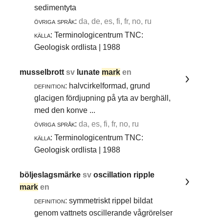
sedimentyta
övriga språk:
da, de, es, fi, fr, no, ru
källa:
Terminologicentrum TNC:
Geologisk ordlista | 1988
musselbrott
sv
lunate
mark
en
definition:
halvcirkelformad, grund
glacigen fördjupning på yta av berghäll,
med den konve ...
övriga språk:
da, es, fi, fr, no, ru
källa:
Terminologicentrum TNC:
Geologisk ordlista | 1988
böljeslagsmärke
sv
oscillation ripple
mark
en
definition:
symmetriskt rippel bildat
genom vattnets oscillerande vågrörelser