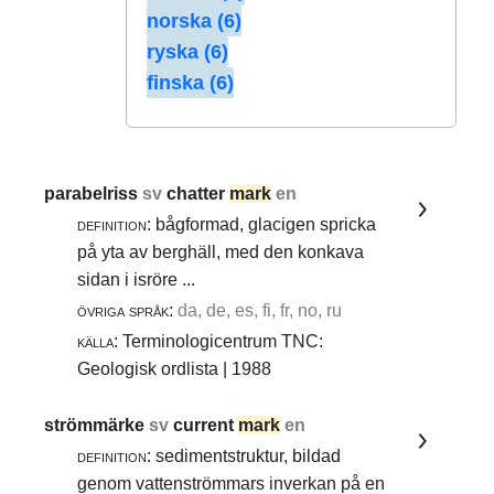
norska (6)
ryska (6)
finska (6)
parabelriss
sv
chatter
mark
en
definition:
bågformad, glacigen spricka
på yta av berghäll, med den konkava
sidan i isröre ...
övriga språk:
da, de, es, fi, fr, no, ru
källa:
Terminologicentrum TNC:
Geologisk ordlista | 1988
strömmärke
sv
current
mark
en
definition:
sedimentstruktur, bildad
genom vattenströmmars inverkan på en