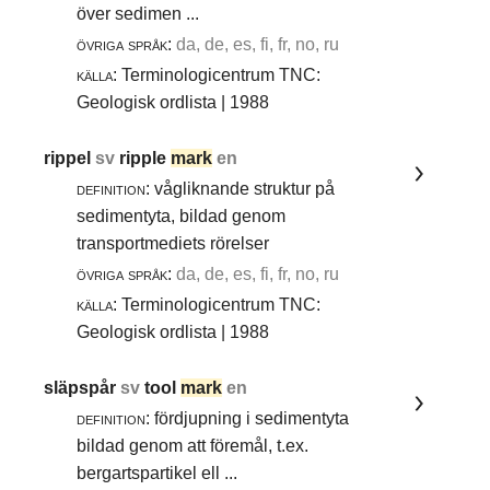
över sedimen ...
övriga språk:
da, de, es, fi, fr, no, ru
källa:
Terminologicentrum TNC:
Geologisk ordlista | 1988
rippel
sv
ripple
mark
en
definition:
vågliknande struktur på
sedimentyta, bildad genom
transportmediets rörelser
övriga språk:
da, de, es, fi, fr, no, ru
källa:
Terminologicentrum TNC:
Geologisk ordlista | 1988
släpspår
sv
tool
mark
en
definition:
fördjupning i sedimentyta
bildad genom att föremål, t.ex.
bergartspartikel ell ...