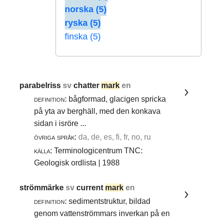
norska (5)
ryska (5)
finska (5)
parabelriss
sv
chatter
mark
en
definition:
bågformad, glacigen spricka
på yta av berghäll, med den konkava
sidan i isröre ...
övriga språk:
da, de, es, fi, fr, no, ru
källa:
Terminologicentrum TNC:
Geologisk ordlista | 1988
strömmärke
sv
current
mark
en
definition:
sedimentstruktur, bildad
genom vattenströmmars inverkan på en