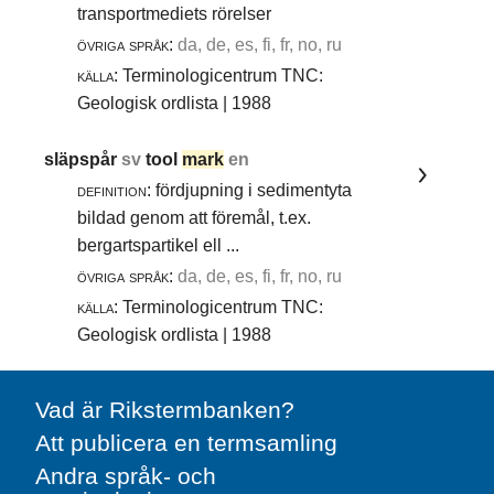
transportmediets rörelser
övriga språk:
da, de, es, fi, fr, no, ru
källa:
Terminologicentrum TNC:
Geologisk ordlista | 1988
släpspår
sv
tool
mark
en
definition:
fördjupning i sedimentyta
bildad genom att föremål, t.ex.
bergartspartikel ell ...
övriga språk:
da, de, es, fi, fr, no, ru
källa:
Terminologicentrum TNC:
Geologisk ordlista | 1988
Vad är Rikstermbanken?
Att publicera en termsamling
Andra språk- och