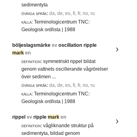
sedimentyta
övriga språk:
da, de, es, fi, fr, no, ru
källa:
Terminologicentrum TNC:
Geologisk ordlista | 1988
böljeslagsmärke
sv
oscillation ripple
mark
en
definition:
symmetriskt rippel bildat
genom vattnets oscillerande vågrörelser
över sedimen ...
övriga språk:
da, de, es, fi, fr, no, ru
källa:
Terminologicentrum TNC:
Geologisk ordlista | 1988
rippel
sv
ripple
mark
en
definition:
vågliknande struktur på
sedimentyta, bildad genom