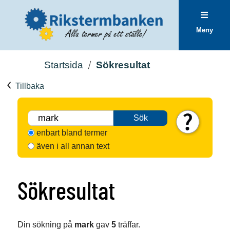
Meny
Startsida
Sökresultat
Tillbaka
Sök
enbart bland termer
även i all annan text
Sökresultat
Din sökning på
mark
gav
5
träffar.