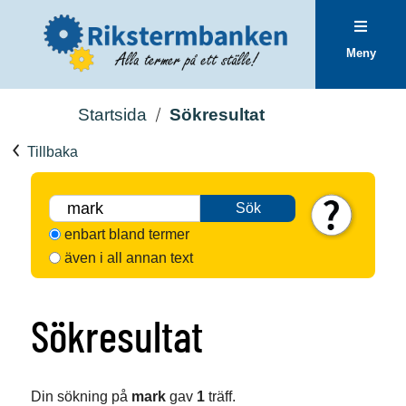
Meny
Startsida
Sökresultat
Tillbaka
Sök
enbart bland termer
även i all annan text
Sökresultat
Din sökning på
mark
gav
1
träff.