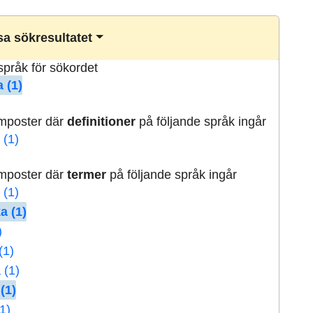
a sökresultatet
lspråk för sökordet
 (1)
rmposter där
definitioner
på följande språk ingår
 (1)
rmposter där
termer
på följande språk ingår
 (1)
a (1)
)
(1)
 (1)
(1)
1)