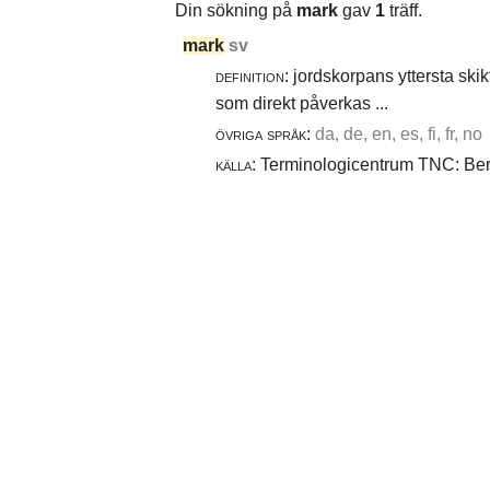
Din sökning på
mark
gav
1
träff.
mark
sv
definition:
jordskorpans yttersta skik
som direkt påverkas ...
övriga språk:
da, de, en, es, fi, fr, no
källa:
Terminologicentrum TNC: Berg