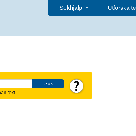
Sökhjälp
Utforska 
Sök
nan text