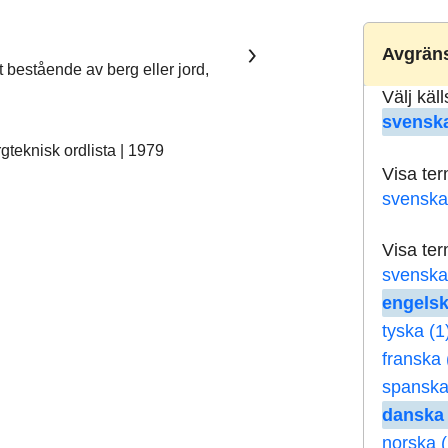
Avgräns
t bestående av berg eller jord,
Välj käl
svenska
teknisk ordlista | 1979
Visa te
svenska
Visa te
svenska
engelsk
tyska (1
franska 
spanska
danska 
norska (