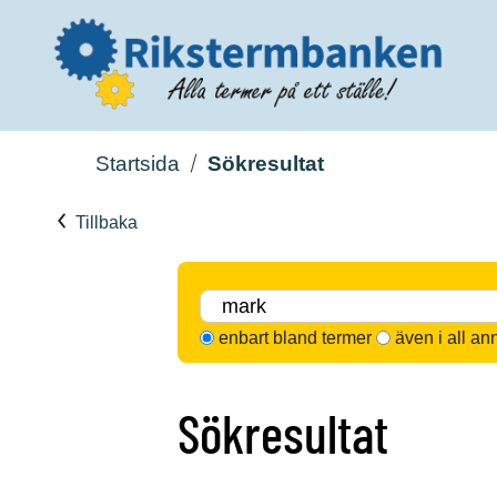
Startsida
Sökresultat
Tillbaka
enbart bland termer
även i all an
Sökresultat