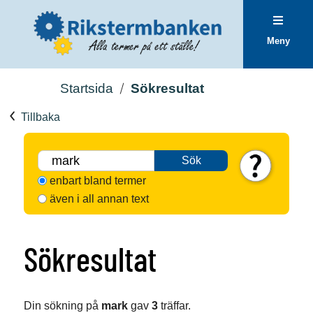
Meny
Startsida
Sökresultat
Tillbaka
Sök
enbart bland termer
även i all annan text
Sökresultat
Din sökning på
mark
gav
3
träffar.