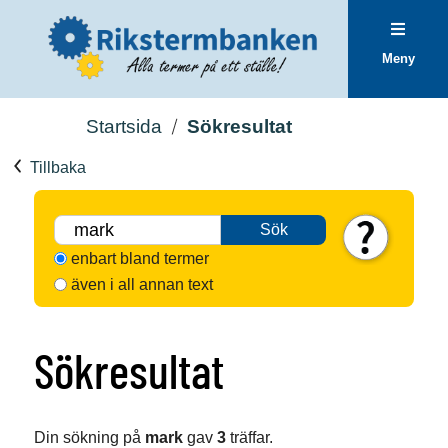
Meny
Startsida
Sökresultat
Tillbaka
Sök
enbart bland termer
även i all annan text
Sökresultat
Din sökning på
mark
gav
3
träffar.