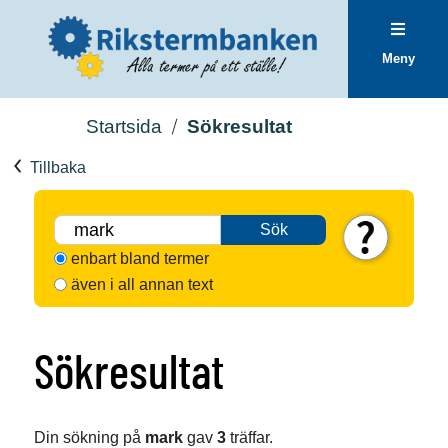
Meny
Startsida
Sökresultat
Tillbaka
Sök
enbart bland termer
även i all annan text
Sökresultat
Din sökning på
mark
gav
3
träffar.