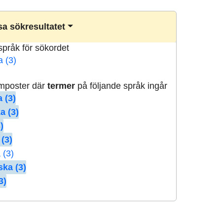
a sökresultatet
lspråk för sökordet
a (3)
rmposter där
termer
på följande språk ingår
 (3)
a (3)
)
 (3)
 (3)
ska (3)
3)