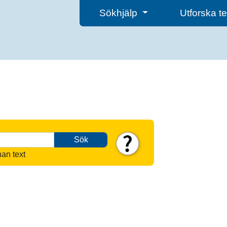
Sökhjälp
Utforska 
Sök
nan text