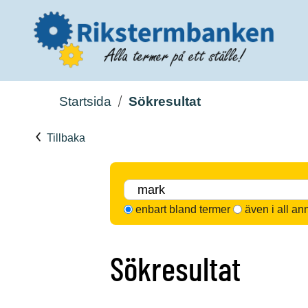
Startsida
Sökresultat
Tillbaka
enbart bland termer
även i all an
Sökresultat