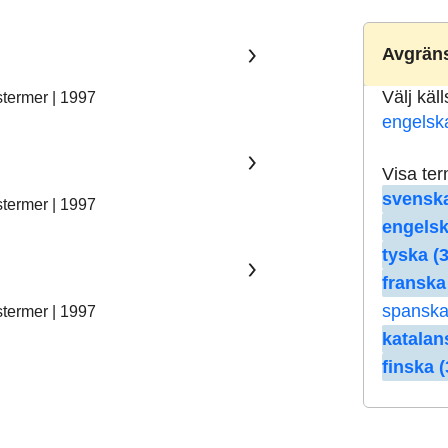
Avgräns
Välj käl
stermer | 1997
engelsk
Visa te
svenska
stermer | 1997
engelsk
tyska (3
franska
spanska
stermer | 1997
katalan
finska (