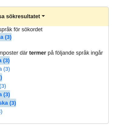
a sökresultatet
lspråk för sökordet
a (3)
rmposter där
termer
på följande språk ingår
 (3)
a (3)
)
(3)
 (3)
ska (3)
3)