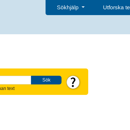
Sökhjälp
Utforska 
Sök
nan text