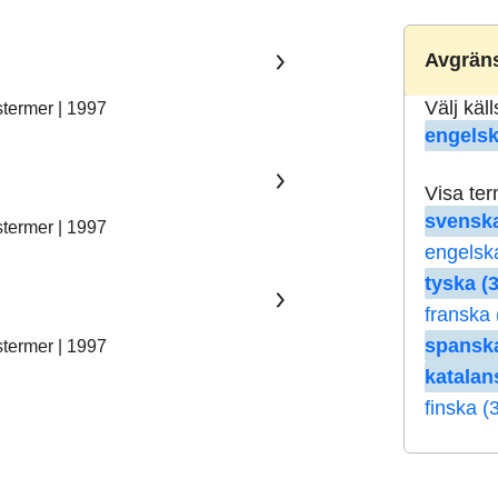
Avgräns
Välj käl
stermer | 1997
engelsk
Visa te
svenska
stermer | 1997
engelsk
tyska (3
franska 
spanska
stermer | 1997
katalan
finska (