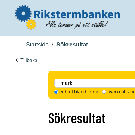
Startsida
Sökresultat
Tillbaka
enbart bland termer
även i all an
Sökresultat