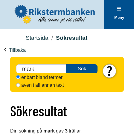
Meny
Startsida
Sökresultat
Tillbaka
Sök
enbart bland termer
även i all annan text
Sökresultat
Din sökning på
mark
gav
3
träffar.