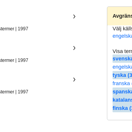
Avgräns
Välj käl
stermer | 1997
engelsk
Visa te
svenska
stermer | 1997
engelsk
tyska (3
franska 
spanska
stermer | 1997
katalan
finska (