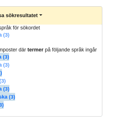
a sökresultatet
lspråk för sökordet
a (3)
rmposter där
termer
på följande språk ingår
 (3)
a (3)
)
(3)
 (3)
ska (3)
3)