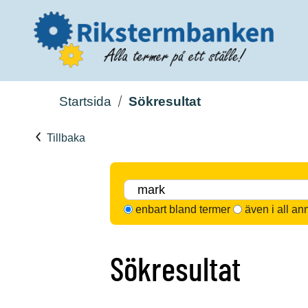
Startsida
Sökresultat
Tillbaka
enbart bland termer
även i all an
Sökresultat