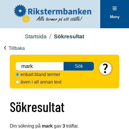
Meny
Startsida
Sökresultat
Tillbaka
Sök
enbart bland termer
även i all annan text
Sökresultat
Din sökning på
mark
gav
3
träffar.