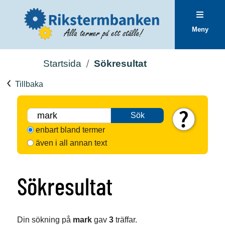
Meny
Startsida
Sökresultat
Tillbaka
Sök
enbart bland termer
även i all annan text
Sökresultat
Din sökning på
mark
gav
3
träffar.