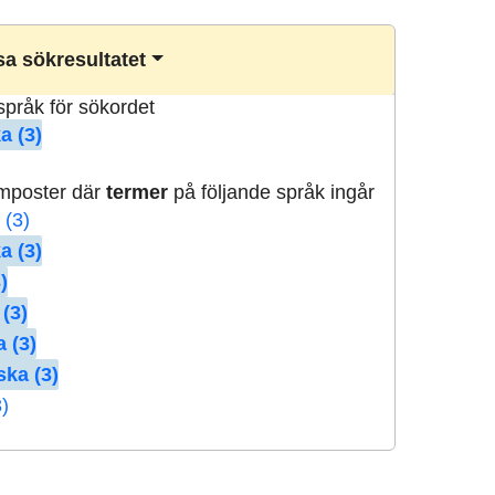
a sökresultatet
lspråk för sökordet
a (3)
rmposter där
termer
på följande språk ingår
 (3)
a (3)
)
 (3)
 (3)
ska (3)
3)