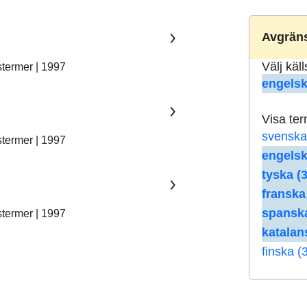
Avgräns
Välj käl
stermer | 1997
engelsk
Visa te
svenska
stermer | 1997
engelsk
tyska (3
franska
spanska
stermer | 1997
katalan
finska (