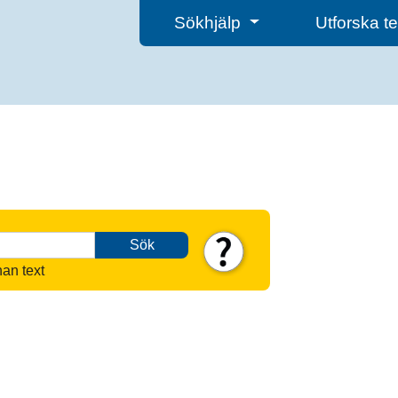
Sökhjälp
Utforska 
Sök
nan text