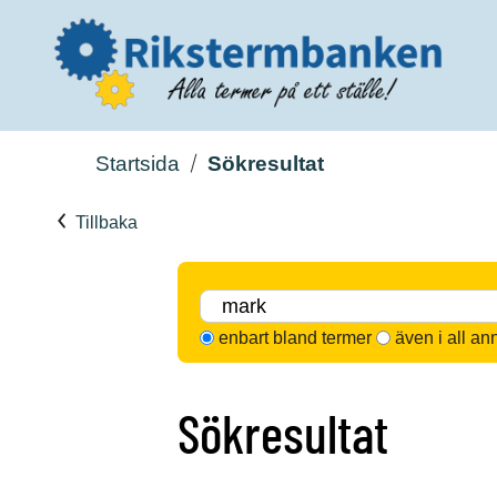
Startsida
Sökresultat
Tillbaka
enbart bland termer
även i all an
Sökresultat