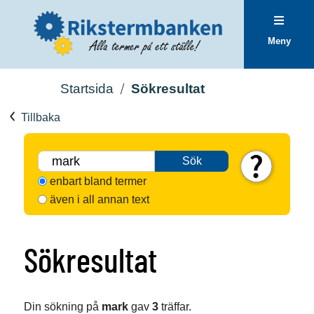
Meny
Startsida
Sökresultat
Tillbaka
Sök
enbart bland termer
även i all annan text
Sökresultat
Din sökning på
mark
gav
3
träffar.