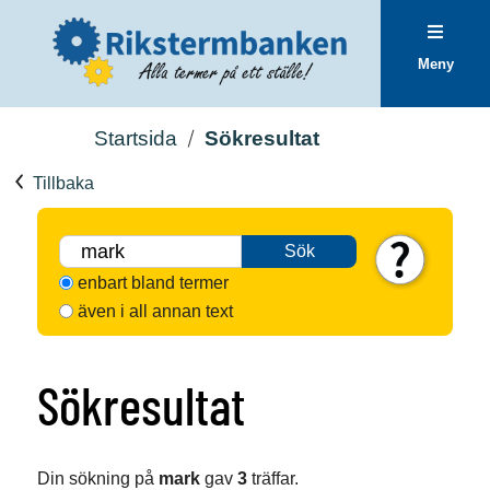
Meny
Startsida
Sökresultat
Tillbaka
Sök
enbart bland termer
även i all annan text
Sökresultat
Din sökning på
mark
gav
3
träffar.