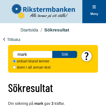
Meny
Startsida
Sökresultat
Tillbaka
Sök
enbart bland termer
även i all annan text
Sökresultat
Din sökning på
mark
gav
3
träffar.