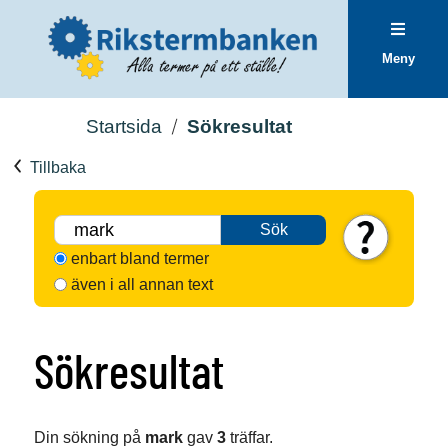
Meny
Startsida
Sökresultat
Tillbaka
Sök
enbart bland termer
även i all annan text
Sökresultat
Din sökning på
mark
gav
3
träffar.