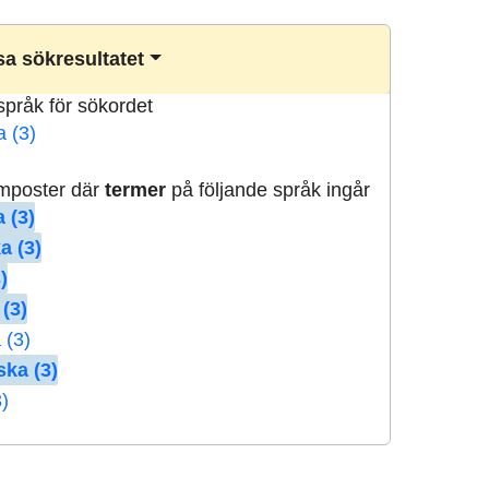
a sökresultatet
lspråk för sökordet
a (3)
rmposter där
termer
på följande språk ingår
 (3)
a (3)
)
 (3)
 (3)
ska (3)
3)