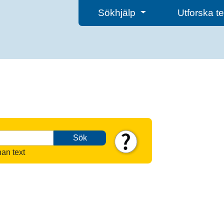
Sökhjälp
Utforska 
Sök
nan text