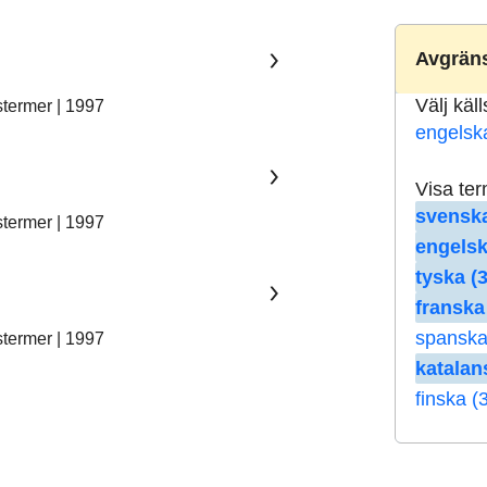
Avgräns
Välj käl
stermer | 1997
engelsk
Visa te
svenska
stermer | 1997
engelsk
tyska (3
franska
spanska
stermer | 1997
katalan
finska (