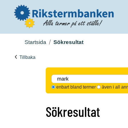
Startsida
Sökresultat
Tillbaka
enbart bland termer
även i all an
Sökresultat