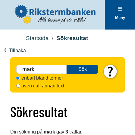
Meny
Startsida
Sökresultat
Tillbaka
Sök
enbart bland termer
även i all annan text
Sökresultat
Din sökning på
mark
gav
3
träffar.