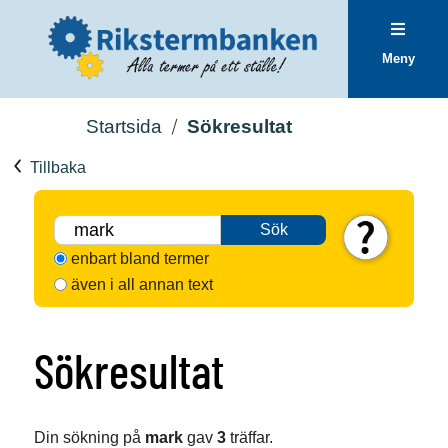
Meny
Startsida
Sökresultat
Tillbaka
Sök
enbart bland termer
även i all annan text
Sökresultat
Din sökning på
mark
gav
3
träffar.