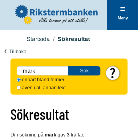
Meny
Startsida
Sökresultat
Tillbaka
Sök
enbart bland termer
även i all annan text
Sökresultat
Din sökning på
mark
gav
3
träffar.