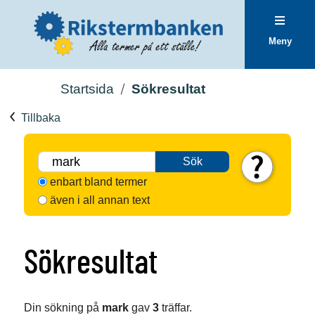
Meny
Startsida
Sökresultat
Tillbaka
Sök
enbart bland termer
även i all annan text
Sökresultat
Din sökning på
mark
gav
3
träffar.