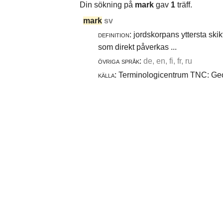
Din sökning på
mark
gav
1
träff.
mark
sv
definition:
jordskorpans yttersta skik
som direkt påverkas ...
övriga språk:
de, en, fi, fr, ru
källa:
Terminologicentrum TNC: Geot