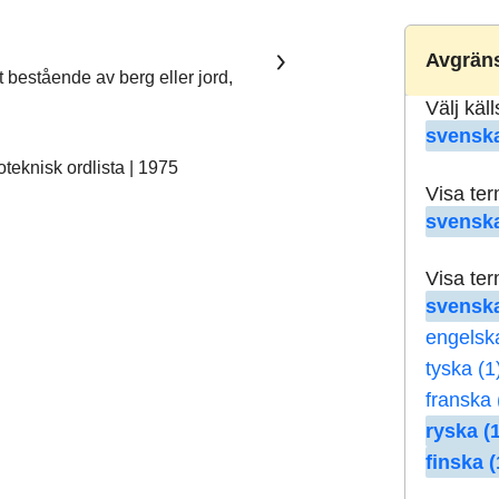
Avgräns
t bestående av berg eller jord,
Välj käl
svenska
eknisk ordlista | 1975
Visa te
svenska
Visa te
svenska
engelsk
tyska (1
franska 
ryska (1
finska (