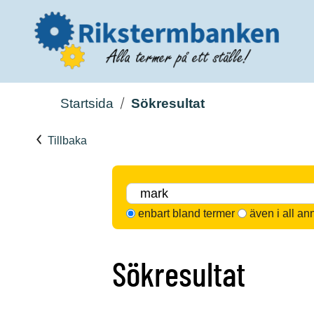
Startsida
Sökresultat
Tillbaka
enbart bland termer
även i all an
Sökresultat