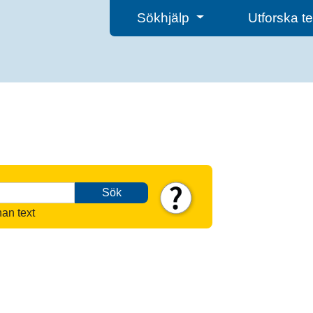
Sökhjälp
Utforska 
Sök
nan text