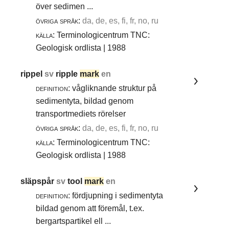
över sedimen ...
övriga språk:
da, de, es, fi, fr, no, ru
källa:
Terminologicentrum TNC:
Geologisk ordlista | 1988
rippel
sv
ripple
mark
en
definition:
vågliknande struktur på
sedimentyta, bildad genom
transportmediets rörelser
övriga språk:
da, de, es, fi, fr, no, ru
källa:
Terminologicentrum TNC:
Geologisk ordlista | 1988
släpspår
sv
tool
mark
en
definition:
fördjupning i sedimentyta
bildad genom att föremål, t.ex.
bergartspartikel ell ...