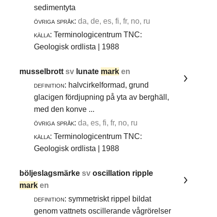
sedimentyta
övriga språk:
da, de, es, fi, fr, no, ru
källa:
Terminologicentrum TNC:
Geologisk ordlista | 1988
musselbrott
sv
lunate
mark
en
definition:
halvcirkelformad, grund
glacigen fördjupning på yta av berghäll,
med den konve ...
övriga språk:
da, es, fi, fr, no, ru
källa:
Terminologicentrum TNC:
Geologisk ordlista | 1988
böljeslagsmärke
sv
oscillation ripple
mark
en
definition:
symmetriskt rippel bildat
genom vattnets oscillerande vågrörelser