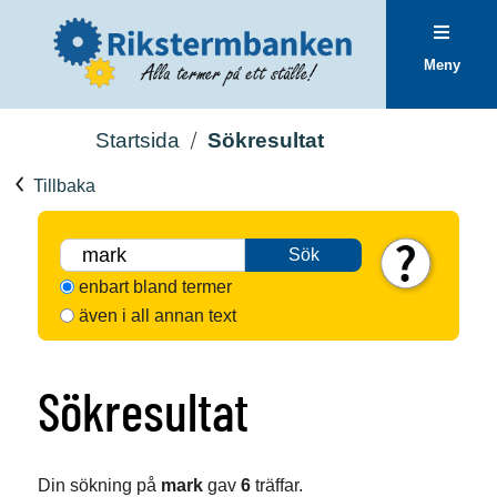
Meny
Startsida
Sökresultat
Tillbaka
Sök
enbart bland termer
även i all annan text
Sökresultat
Din sökning på
mark
gav
6
träffar.