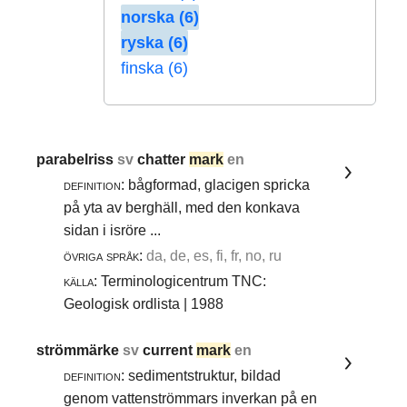
norska (6)
ryska (6)
finska (6)
parabelriss
sv
chatter
mark
en
definition:
bågformad, glacigen spricka
på yta av berghäll, med den konkava
sidan i isröre ...
övriga språk:
da, de, es, fi, fr, no, ru
källa:
Terminologicentrum TNC:
Geologisk ordlista | 1988
strömmärke
sv
current
mark
en
definition:
sedimentstruktur, bildad
genom vattenströmmars inverkan på en