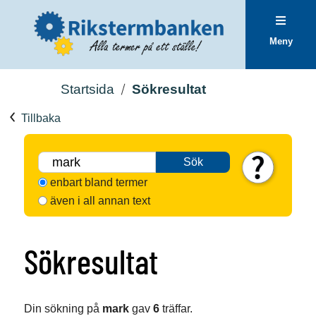
Meny
Startsida
Sökresultat
Tillbaka
Sök
enbart bland termer
även i all annan text
Sökresultat
Din sökning på
mark
gav
6
träffar.