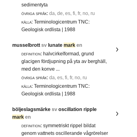
sedimentyta
övriga språk:
da, de, es, fi, fr, no, ru
källa:
Terminologicentrum TNC:
Geologisk ordlista | 1988
musselbrott
sv
lunate
mark
en
definition:
halvcirkelformad, grund
glacigen fördjupning på yta av berghäll,
med den konve ...
övriga språk:
da, es, fi, fr, no, ru
källa:
Terminologicentrum TNC:
Geologisk ordlista | 1988
böljeslagsmärke
sv
oscillation ripple
mark
en
definition:
symmetriskt rippel bildat
genom vattnets oscillerande vågrörelser