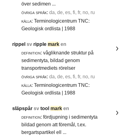
över sedimen ...
övriga språk:
da, de, es, fi, fr, no, ru
källa:
Terminologicentrum TNC:
Geologisk ordlista | 1988
rippel
sv
ripple
mark
en
definition:
vågliknande struktur på
sedimentyta, bildad genom
transportmediets rörelser
övriga språk:
da, de, es, fi, fr, no, ru
källa:
Terminologicentrum TNC:
Geologisk ordlista | 1988
släpspår
sv
tool
mark
en
definition:
fördjupning i sedimentyta
bildad genom att föremål, t.ex.
bergartspartikel ell ...