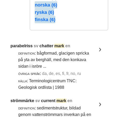
norska (6)
ryska (6)
finska (6)
parabelriss
sv
chatter
mark
en
definition:
bågformad, glacigen spricka
på yta av berghäll, med den konkava
sidan i isröre ...
övriga språk:
da, de, es, fi, fr, no, ru
källa:
Terminologicentrum TNC:
Geologisk ordlista | 1988
strömmärke
sv
current
mark
en
definition:
sedimentstruktur, bildad
genom vattenströmmars inverkan på en