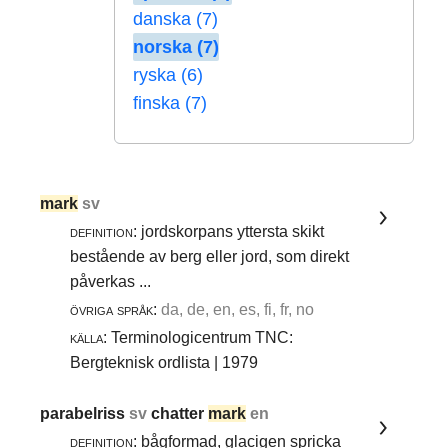
danska (7)
norska (7)
ryska (6)
finska (7)
mark
sv
definition:
jordskorpans yttersta skikt
bestående av berg eller jord, som direkt
påverkas ...
övriga språk:
da, de, en, es, fi, fr, no
källa:
Terminologicentrum TNC:
Bergteknisk ordlista | 1979
parabelriss
sv
chatter
mark
en
definition:
bågformad, glacigen spricka