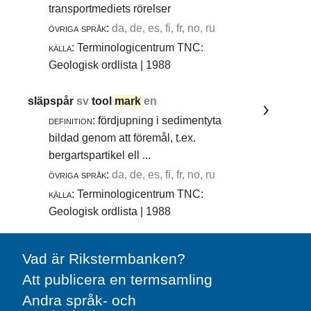
transportmediets rörelser
övriga språk:
da, de, es, fi, fr, no, ru
källa:
Terminologicentrum TNC:
Geologisk ordlista | 1988
släpspår
sv
tool
mark
en
definition:
fördjupning i sedimentyta
bildad genom att föremål, t.ex.
bergartspartikel ell ...
övriga språk:
da, de, es, fi, fr, no, ru
källa:
Terminologicentrum TNC:
Geologisk ordlista | 1988
Vad är Rikstermbanken?
Att publicera en termsamling
Andra språk- och