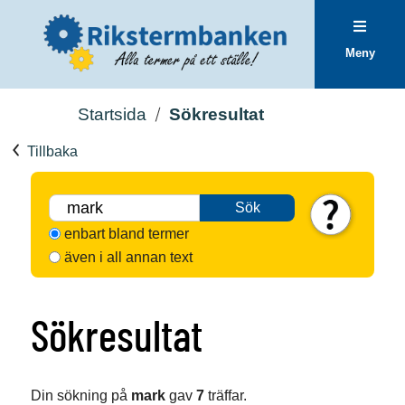
Meny
Startsida
Sökresultat
Tillbaka
Sök
enbart bland termer
även i all annan text
Sökresultat
Din sökning på
mark
gav
7
träffar.