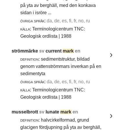
på yta av berghäll, med den konkava
sidan i isröre ...
övriga språk:
da, de, es, fi, fr, no, ru
källa:
Terminologicentrum TNC:
Geologisk ordlista | 1988
strömmärke
sv
current
mark
en
definition:
sedimentstruktur, bildad
genom vattenströmmars inverkan på en
sedimentyta
övriga språk:
da, de, es, fi, fr, no, ru
källa:
Terminologicentrum TNC:
Geologisk ordlista | 1988
musselbrott
sv
lunate
mark
en
definition:
halvcirkelformad, grund
glacigen fördjupning på yta av berghäll,