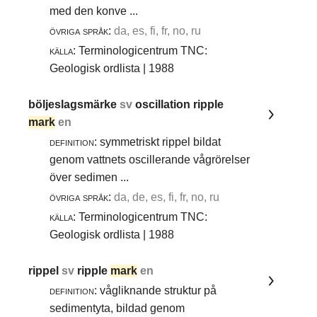
med den konve ...
övriga språk:
da, es, fi, fr, no, ru
källa:
Terminologicentrum TNC:
Geologisk ordlista | 1988
böljeslagsmärke
sv
oscillation ripple
mark
en
definition:
symmetriskt rippel bildat
genom vattnets oscillerande vågrörelser
över sedimen ...
övriga språk:
da, de, es, fi, fr, no, ru
källa:
Terminologicentrum TNC:
Geologisk ordlista | 1988
rippel
sv
ripple
mark
en
definition:
vågliknande struktur på
sedimentyta, bildad genom