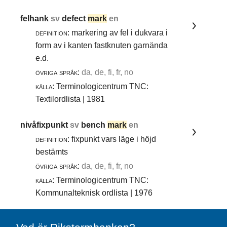
felhank
sv
defect
mark
en
definition:
markering av fel i dukvara i
form av i kanten fastknuten garnända
e.d.
övriga språk:
da, de, fi, fr, no
källa:
Terminologicentrum TNC:
Textilordlista | 1981
nivåfixpunkt
sv
bench
mark
en
definition:
fixpunkt vars läge i höjd
bestämts
övriga språk:
da, de, fi, fr, no
källa:
Terminologicentrum TNC:
Kommunalteknisk ordlista | 1976