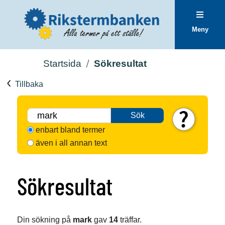
Meny
Startsida
Sökresultat
Tillbaka
Sök
enbart bland termer
även i all annan text
Sökresultat
Din sökning på
mark
gav
14
träffar.