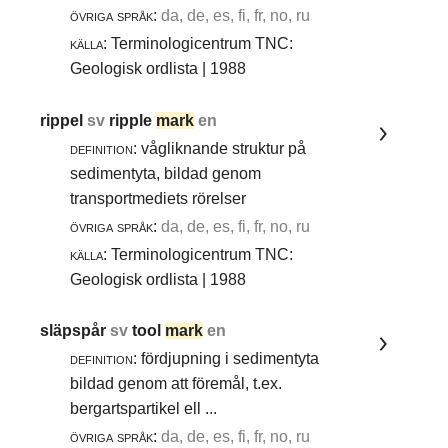
övriga språk:
da, de, es, fi, fr, no, ru
källa:
Terminologicentrum TNC:
Geologisk ordlista | 1988
rippel
sv
ripple
mark
en
definition:
vågliknande struktur på
sedimentyta, bildad genom
transportmediets rörelser
övriga språk:
da, de, es, fi, fr, no, ru
källa:
Terminologicentrum TNC:
Geologisk ordlista | 1988
släpspår
sv
tool
mark
en
definition:
fördjupning i sedimentyta
bildad genom att föremål, t.ex.
bergartspartikel ell ...
övriga språk:
da, de, es, fi, fr, no, ru