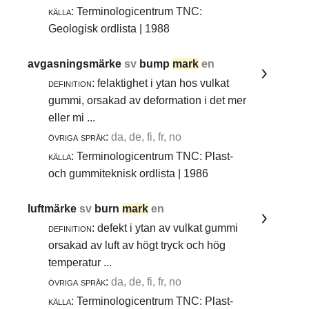
källa:
Terminologicentrum TNC:
Geologisk ordlista | 1988
avgasningsmärke
sv
bump
mark
en
definition:
felaktighet i ytan hos vulkat
gummi, orsakad av deformation i det mer
eller mi ...
övriga språk:
da, de, fi, fr, no
källa:
Terminologicentrum TNC: Plast-
och gummiteknisk ordlista | 1986
luftmärke
sv
burn
mark
en
definition:
defekt i ytan av vulkat gummi
orsakad av luft av högt tryck och hög
temperatur ...
övriga språk:
da, de, fi, fr, no
källa:
Terminologicentrum TNC: Plast-