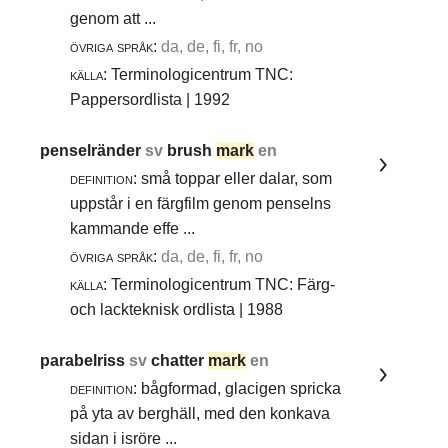
genom att ...
övriga språk:
da, de, fi, fr, no
källa:
Terminologicentrum TNC:
Pappersordlista | 1992
penselränder
sv
brush
mark
en
definition:
små toppar eller dalar, som
uppstår i en färgfilm genom penselns
kammande effe ...
övriga språk:
da, de, fi, fr, no
källa:
Terminologicentrum TNC: Färg-
och lackteknisk ordlista | 1988
parabelriss
sv
chatter
mark
en
definition:
bågformad, glacigen spricka
på yta av berghäll, med den konkava
sidan i isröre ...