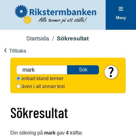
Meny
Startsida
Sökresultat
Tillbaka
Sök
enbart bland termer
även i all annan text
Sökresultat
Din sökning på
mark
gav
4
träffar.