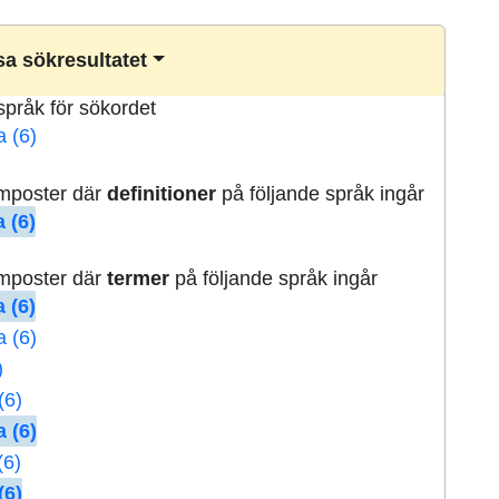
a sökresultatet
lspråk för sökordet
a (6)
rmposter där
definitioner
på följande språk ingår
 (6)
rmposter där
termer
på följande språk ingår
 (6)
a (6)
)
(6)
 (6)
(6)
(6)