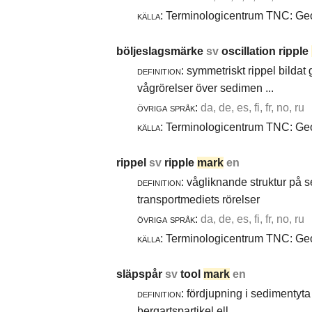
källa:
Terminologicentrum TNC: Geol
böljeslagsmärke
sv
oscillation ripple
definition:
symmetriskt rippel bildat
vågrörelser över sedimen ...
övriga språk:
da, de, es, fi, fr, no, ru
källa:
Terminologicentrum TNC: Geol
rippel
sv
ripple
mark
en
definition:
vågliknande struktur på 
transportmediets rörelser
övriga språk:
da, de, es, fi, fr, no, ru
källa:
Terminologicentrum TNC: Geol
släpspår
sv
tool
mark
en
definition:
fördjupning i sedimentyta 
bergartspartikel ell ...