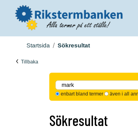
Startsida
Sökresultat
Tillbaka
enbart bland termer
även i all an
Sökresultat