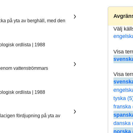
Avgräns
ka på yta av berghäll, med den
Välj käl
engelsk
ogisk ordlista | 1988
Visa te
svenska
 genom vattenströmmars
Visa te
svenska
engelsk
ogisk ordlista | 1988
tyska (5
franska 
spanska
lacigen fördjupning på yta av
danska 
norska 