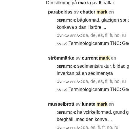
Din sökning på
mark
gav
6
träffar.
parabelriss
sv
chatter
mark
en
definition:
bågformad, glacigen spric
konkava sidan i isröre ...
övriga språk:
da, de, es, fi, fr, no, ru
källa:
Terminologicentrum TNC: Geol
strömmärke
sv
current
mark
en
definition:
sedimentstruktur, bildad
inverkan på en sedimentyta
övriga språk:
da, de, es, fi, fr, no, ru
källa:
Terminologicentrum TNC: Geol
musselbrott
sv
lunate
mark
en
definition:
halvcirkelformad, grund g
berghäll, med den konve ...
övriga språk:
da, es, fi, fr, no, ru