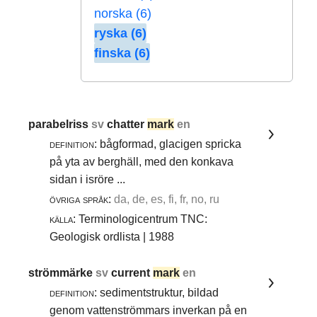
norska (6)
ryska (6)
finska (6)
parabelriss
sv
chatter
mark
en
definition:
bågformad, glacigen spricka
på yta av berghäll, med den konkava
sidan i isröre ...
övriga språk:
da, de, es, fi, fr, no, ru
källa:
Terminologicentrum TNC:
Geologisk ordlista | 1988
strömmärke
sv
current
mark
en
definition:
sedimentstruktur, bildad
genom vattenströmmars inverkan på en