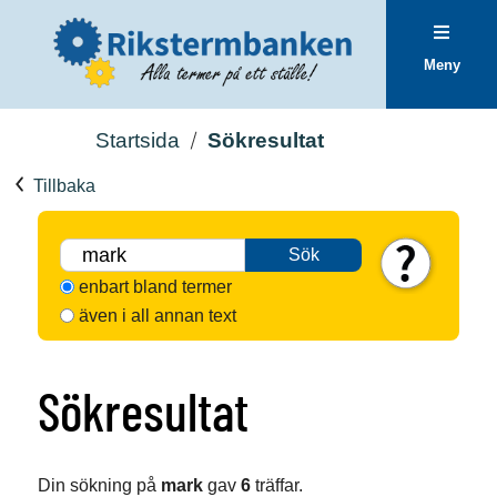
Meny
Startsida
Sökresultat
Tillbaka
Sök
enbart bland termer
även i all annan text
Sökresultat
Din sökning på
mark
gav
6
träffar.