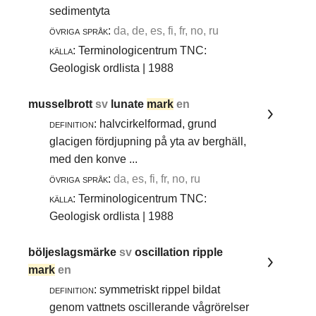
sedimentyta
övriga språk:
da, de, es, fi, fr, no, ru
källa:
Terminologicentrum TNC:
Geologisk ordlista | 1988
musselbrott
sv
lunate
mark
en
definition:
halvcirkelformad, grund
glacigen fördjupning på yta av berghäll,
med den konve ...
övriga språk:
da, es, fi, fr, no, ru
källa:
Terminologicentrum TNC:
Geologisk ordlista | 1988
böljeslagsmärke
sv
oscillation ripple
mark
en
definition:
symmetriskt rippel bildat
genom vattnets oscillerande vågrörelser