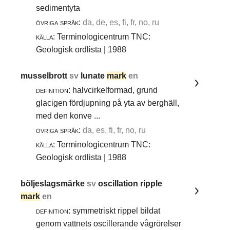
sedimentyta
övriga språk:
da, de, es, fi, fr, no, ru
källa:
Terminologicentrum TNC:
Geologisk ordlista | 1988
musselbrott
sv
lunate
mark
en
definition:
halvcirkelformad, grund
glacigen fördjupning på yta av berghäll,
med den konve ...
övriga språk:
da, es, fi, fr, no, ru
källa:
Terminologicentrum TNC:
Geologisk ordlista | 1988
böljeslagsmärke
sv
oscillation ripple
mark
en
definition:
symmetriskt rippel bildat
genom vattnets oscillerande vågrörelser