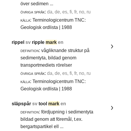
över sedimen ...
övriga språk:
da, de, es, fi, fr, no, ru
källa:
Terminologicentrum TNC:
Geologisk ordlista | 1988
rippel
sv
ripple
mark
en
definition:
vågliknande struktur på
sedimentyta, bildad genom
transportmediets rörelser
övriga språk:
da, de, es, fi, fr, no, ru
källa:
Terminologicentrum TNC:
Geologisk ordlista | 1988
släpspår
sv
tool
mark
en
definition:
fördjupning i sedimentyta
bildad genom att föremål, t.ex.
bergartspartikel ell ...