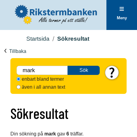
Meny
Startsida
Sökresultat
Tillbaka
Sök
enbart bland termer
även i all annan text
Sökresultat
Din sökning på
mark
gav
6
träffar.