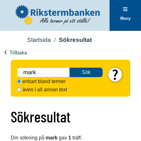
Meny
Startsida
Sökresultat
Tillbaka
Sök
enbart bland termer
även i all annan text
Sökresultat
Din sökning på
mark
gav
1
träff.