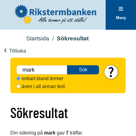
Meny
Startsida
Sökresultat
Tillbaka
Sök
enbart bland termer
även i all annan text
Sökresultat
Din sökning på
mark
gav
7
träffar.