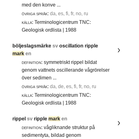
med den konve ...
övriga språk:
da, es, fi, fr, no, ru
källa:
Terminologicentrum TNC:
Geologisk ordlista | 1988
böljeslagsmärke
sv
oscillation ripple
mark
en
definition:
symmetriskt rippel bildat
genom vattnets oscillerande vågrörelser
över sedimen ...
övriga språk:
da, de, es, fi, fr, no, ru
källa:
Terminologicentrum TNC:
Geologisk ordlista | 1988
rippel
sv
ripple
mark
en
definition:
vågliknande struktur på
sedimentyta, bildad genom