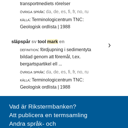
transportmediets rörelser
övriga språk:
da, de, es, fi, fr, no, ru
källa:
Terminologicentrum TNC:
Geologisk ordlista | 1988
släpspår
sv
tool
mark
en
definition:
fördjupning i sedimentyta
bildad genom att föremål, t.ex.
bergartspartikel ell ...
övriga språk:
da, de, es, fi, fr, no, ru
källa:
Terminologicentrum TNC:
Geologisk ordlista | 1988
Vad är Rikstermbanken?
Att publicera en termsamling
Andra språk- och