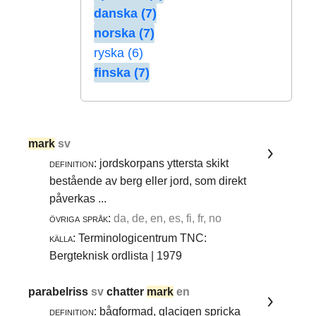
danska (7)
norska (7)
ryska (6)
finska (7)
mark
sv
definition:
jordskorpans yttersta skikt
bestående av berg eller jord, som direkt
påverkas ...
övriga språk:
da, de, en, es, fi, fr, no
källa:
Terminologicentrum TNC:
Bergteknisk ordlista | 1979
parabelriss
sv
chatter
mark
en
definition:
bågformad, glacigen spricka