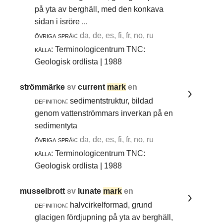
på yta av berghäll, med den konkava
sidan i isröre ...
övriga språk:
da, de, es, fi, fr, no, ru
källa:
Terminologicentrum TNC:
Geologisk ordlista | 1988
strömmärke
sv
current
mark
en
definition:
sedimentstruktur, bildad
genom vattenströmmars inverkan på en
sedimentyta
övriga språk:
da, de, es, fi, fr, no, ru
källa:
Terminologicentrum TNC:
Geologisk ordlista | 1988
musselbrott
sv
lunate
mark
en
definition:
halvcirkelformad, grund
glacigen fördjupning på yta av berghäll,