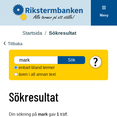
Meny
Startsida
Sökresultat
Tillbaka
Sök
enbart bland termer
även i all annan text
Sökresultat
Din sökning på
mark
gav
1
träff.