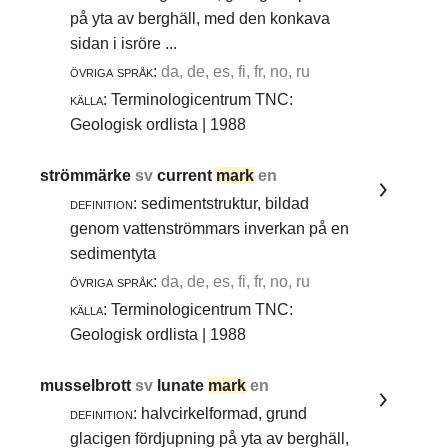
på yta av berghäll, med den konkava
sidan i isröre ...
övriga språk:
da, de, es, fi, fr, no, ru
källa:
Terminologicentrum TNC:
Geologisk ordlista | 1988
strömmärke
sv
current
mark
en
definition:
sedimentstruktur, bildad
genom vattenströmmars inverkan på en
sedimentyta
övriga språk:
da, de, es, fi, fr, no, ru
källa:
Terminologicentrum TNC:
Geologisk ordlista | 1988
musselbrott
sv
lunate
mark
en
definition:
halvcirkelformad, grund
glacigen fördjupning på yta av berghäll,