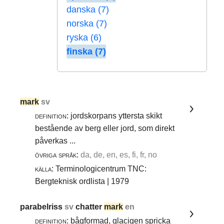
danska (7)
norska (7)
ryska (6)
finska (7)
mark
sv
definition:
jordskorpans yttersta skikt
bestående av berg eller jord, som direkt
påverkas ...
övriga språk:
da, de, en, es, fi, fr, no
källa:
Terminologicentrum TNC:
Bergteknisk ordlista | 1979
parabelriss
sv
chatter
mark
en
definition:
bågformad, glacigen spricka