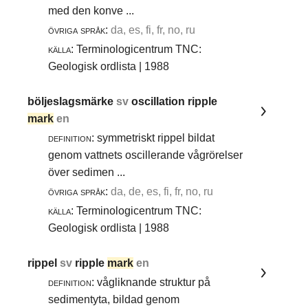
med den konve ...
övriga språk:
da, es, fi, fr, no, ru
källa:
Terminologicentrum TNC:
Geologisk ordlista | 1988
böljeslagsmärke
sv
oscillation ripple
mark
en
definition:
symmetriskt rippel bildat
genom vattnets oscillerande vågrörelser
över sedimen ...
övriga språk:
da, de, es, fi, fr, no, ru
källa:
Terminologicentrum TNC:
Geologisk ordlista | 1988
rippel
sv
ripple
mark
en
definition:
vågliknande struktur på
sedimentyta, bildad genom