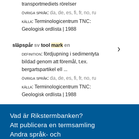
transportmediets rörelser
övriga språk:
da, de, es, fi, fr, no, ru
källa:
Terminologicentrum TNC:
Geologisk ordlista | 1988
släpspår
sv
tool
mark
en
definition:
fördjupning i sedimentyta
bildad genom att föremål, t.ex.
bergartspartikel ell ...
övriga språk:
da, de, es, fi, fr, no, ru
källa:
Terminologicentrum TNC:
Geologisk ordlista | 1988
Vad är Rikstermbanken?
Att publicera en termsamling
Andra språk- och