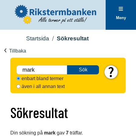
Meny
Startsida
Sökresultat
Tillbaka
Sök
enbart bland termer
även i all annan text
Sökresultat
Din sökning på
mark
gav
7
träffar.