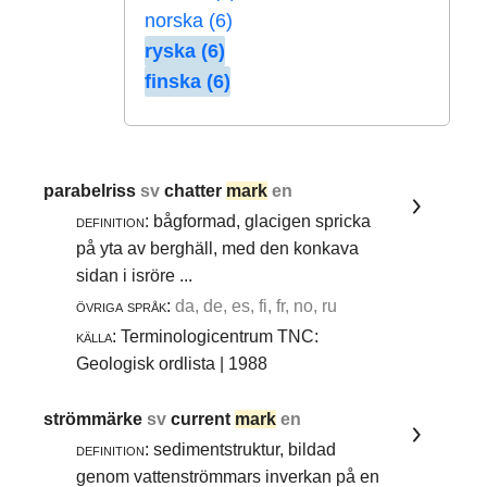
norska (6)
ryska (6)
finska (6)
parabelriss
sv
chatter
mark
en
definition:
bågformad, glacigen spricka
på yta av berghäll, med den konkava
sidan i isröre ...
övriga språk:
da, de, es, fi, fr, no, ru
källa:
Terminologicentrum TNC:
Geologisk ordlista | 1988
strömmärke
sv
current
mark
en
definition:
sedimentstruktur, bildad
genom vattenströmmars inverkan på en