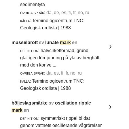
sedimentyta
övriga språk:
da, de, es, fi, fr, no, ru
källa:
Terminologicentrum TNC:
Geologisk ordlista | 1988
musselbrott
sv
lunate
mark
en
definition:
halvcirkelformad, grund
glacigen fördjupning på yta av berghäll,
med den konve ...
övriga språk:
da, es, fi, fr, no, ru
källa:
Terminologicentrum TNC:
Geologisk ordlista | 1988
böljeslagsmärke
sv
oscillation ripple
mark
en
definition:
symmetriskt rippel bildat
genom vattnets oscillerande vågrörelser