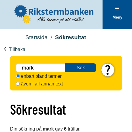
Meny
Startsida
Sökresultat
Tillbaka
Sök
enbart bland termer
även i all annan text
Sökresultat
Din sökning på
mark
gav
6
träffar.