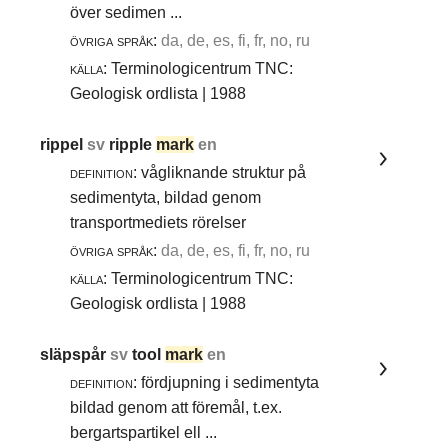
över sedimen ...
övriga språk:
da, de, es, fi, fr, no, ru
källa:
Terminologicentrum TNC:
Geologisk ordlista | 1988
rippel
sv
ripple
mark
en
definition:
vågliknande struktur på
sedimentyta, bildad genom
transportmediets rörelser
övriga språk:
da, de, es, fi, fr, no, ru
källa:
Terminologicentrum TNC:
Geologisk ordlista | 1988
släpspår
sv
tool
mark
en
definition:
fördjupning i sedimentyta
bildad genom att föremål, t.ex.
bergartspartikel ell ...