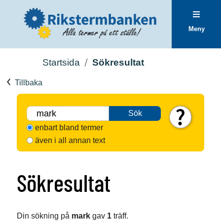
Meny
Startsida
Sökresultat
Tillbaka
Sök
enbart bland termer
även i all annan text
Sökresultat
Din sökning på
mark
gav
1
träff.