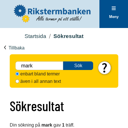
Meny
Startsida
Sökresultat
Tillbaka
Sök
enbart bland termer
även i all annan text
Sökresultat
Din sökning på
mark
gav
1
träff.