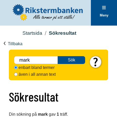
Meny
Startsida
Sökresultat
Tillbaka
Sök
enbart bland termer
även i all annan text
Sökresultat
Din sökning på
mark
gav
1
träff.