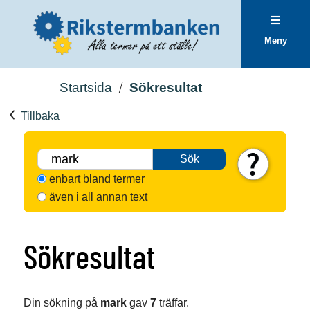
Meny
Startsida
Sökresultat
Tillbaka
Sök
enbart bland termer
även i all annan text
Sökresultat
Din sökning på
mark
gav
7
träffar.