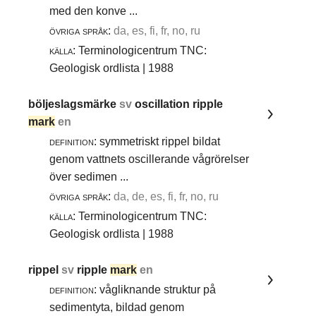
med den konve ...
övriga språk:
da, es, fi, fr, no, ru
källa:
Terminologicentrum TNC:
Geologisk ordlista | 1988
böljeslagsmärke
sv
oscillation ripple
mark
en
definition:
symmetriskt rippel bildat
genom vattnets oscillerande vågrörelser
över sedimen ...
övriga språk:
da, de, es, fi, fr, no, ru
källa:
Terminologicentrum TNC:
Geologisk ordlista | 1988
rippel
sv
ripple
mark
en
definition:
vågliknande struktur på
sedimentyta, bildad genom