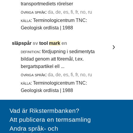
transportmediets rörelser
övriga språk:
da, de, es, fi, fr, no, ru
källa:
Terminologicentrum TNC:
Geologisk ordlista | 1988
släpspår
sv
tool
mark
en
definition:
fördjupning i sedimentyta
bildad genom att föremål, t.ex.
bergartspartikel ell ...
övriga språk:
da, de, es, fi, fr, no, ru
källa:
Terminologicentrum TNC:
Geologisk ordlista | 1988
Vad är Rikstermbanken?
Att publicera en termsamling
Andra språk- och