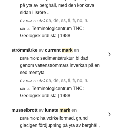
på yta av berghäll, med den konkava
sidan i isröre ...
övriga språk:
da, de, es, fi, fr, no, ru
källa:
Terminologicentrum TNC:
Geologisk ordlista | 1988
strömmärke
sv
current
mark
en
definition:
sedimentstruktur, bildad
genom vattenströmmars inverkan på en
sedimentyta
övriga språk:
da, de, es, fi, fr, no, ru
källa:
Terminologicentrum TNC:
Geologisk ordlista | 1988
musselbrott
sv
lunate
mark
en
definition:
halvcirkelformad, grund
glacigen fördjupning på yta av berghäll,