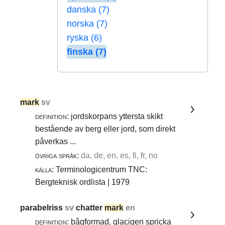
danska (7)
norska (7)
ryska (6)
finska (7)
mark
sv
definition:
jordskorpans yttersta skikt
bestående av berg eller jord, som direkt
påverkas ...
övriga språk:
da, de, en, es, fi, fr, no
källa:
Terminologicentrum TNC:
Bergteknisk ordlista | 1979
parabelriss
sv
chatter
mark
en
definition:
bågformad, glacigen spricka