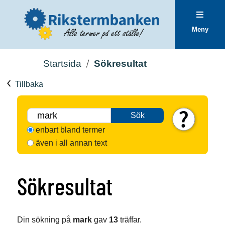
Meny
Startsida
Sökresultat
Tillbaka
Sök
enbart bland termer
även i all annan text
Sökresultat
Din sökning på
mark
gav
13
träffar.