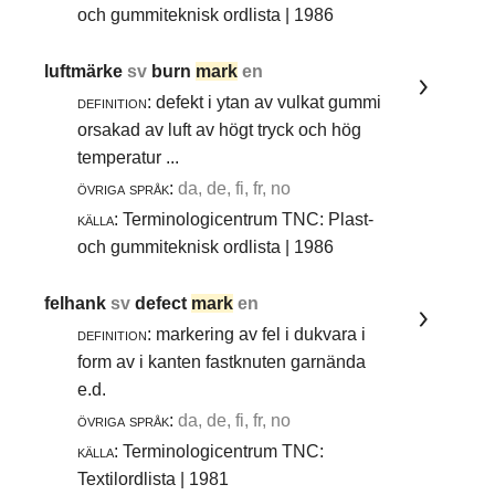
och gummiteknisk ordlista | 1986
luftmärke
sv
burn
mark
en
definition:
defekt i ytan av vulkat gummi
orsakad av luft av högt tryck och hög
temperatur ...
övriga språk:
da, de, fi, fr, no
källa:
Terminologicentrum TNC: Plast-
och gummiteknisk ordlista | 1986
felhank
sv
defect
mark
en
definition:
markering av fel i dukvara i
form av i kanten fastknuten garnända
e.d.
övriga språk:
da, de, fi, fr, no
källa:
Terminologicentrum TNC:
Textilordlista | 1981