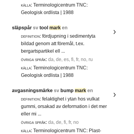
källa:
Terminologicentrum TNC:
Geologisk ordlista | 1988
släpspår
sv
tool
mark
en
definition:
fördjupning i sedimentyta
bildad genom att föremål, t.ex.
bergartspartikel ell ...
övriga språk:
da, de, es, fi, fr, no, ru
källa:
Terminologicentrum TNC:
Geologisk ordlista | 1988
avgasningsmärke
sv
bump
mark
en
definition:
felaktighet i ytan hos vulkat
gummi, orsakad av deformation i det mer
eller mi ...
övriga språk:
da, de, fi, fr, no
källa:
Terminologicentrum TNC: Plast-