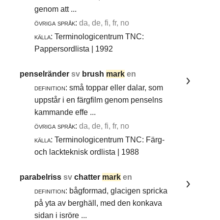
genom att ...
övriga språk:
da, de, fi, fr, no
källa:
Terminologicentrum TNC:
Pappersordlista | 1992
penselränder
sv
brush
mark
en
definition:
små toppar eller dalar, som
uppstår i en färgfilm genom penselns
kammande effe ...
övriga språk:
da, de, fi, fr, no
källa:
Terminologicentrum TNC: Färg-
och lackteknisk ordlista | 1988
parabelriss
sv
chatter
mark
en
definition:
bågformad, glacigen spricka
på yta av berghäll, med den konkava
sidan i isröre ...