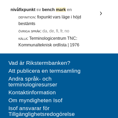
nivåfixpunkt
sv
bench
mark
en
definition:
fixpunkt vars läge i höjd
bestämts
övriga språk:
da, de, fi, fr, no
källa:
Terminologicentrum TNC:
Kommunalteknisk ordlista | 1976
Vad är Rikstermbanken?
Att publicera en termsamling
Andra språk- och
terminologiresurser
Kontaktinformation
Om myndigheten Isof
Isof ansvarar för
Tillgänglighetsredogörelse