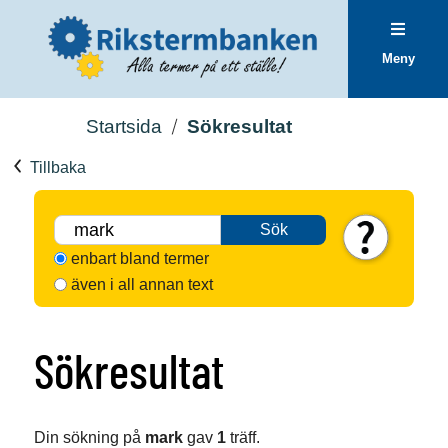
Meny
Startsida
Sökresultat
Tillbaka
Sök
enbart bland termer
även i all annan text
Sökresultat
Din sökning på
mark
gav
1
träff.