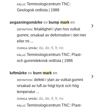
källa:
Terminologicentrum TNC:
Geologisk ordlista | 1988
avgasningsmärke
sv
bump
mark
en
definition:
felaktighet i ytan hos vulkat
gummi, orsakad av deformation i det mer
eller mi ...
övriga språk:
da, de, fi, fr, no
källa:
Terminologicentrum TNC: Plast-
och gummiteknisk ordlista | 1986
luftmärke
sv
burn
mark
en
definition:
defekt i ytan av vulkat gummi
orsakad av luft av högt tryck och hög
temperatur ...
övriga språk:
da, de, fi, fr, no
källa:
Terminologicentrum TNC: Plast-