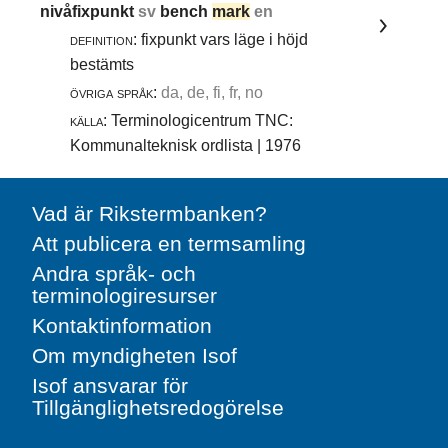
nivåfixpunkt
sv
bench
mark
en
definition:
fixpunkt vars läge i höjd
bestämts
övriga språk:
da, de, fi, fr, no
källa:
Terminologicentrum TNC:
Kommunalteknisk ordlista | 1976
Vad är Rikstermbanken?
Att publicera en termsamling
Andra språk- och
terminologiresurser
Kontaktinformation
Om myndigheten Isof
Isof ansvarar för
Tillgänglighetsredogörelse