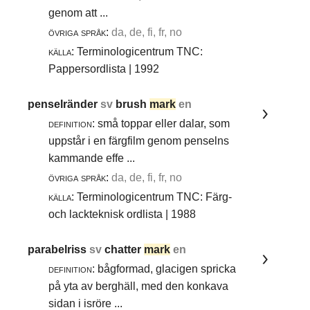
genom att ...
övriga språk:
da, de, fi, fr, no
källa:
Terminologicentrum TNC:
Pappersordlista | 1992
penselränder
sv
brush
mark
en
definition:
små toppar eller dalar, som
uppstår i en färgfilm genom penselns
kammande effe ...
övriga språk:
da, de, fi, fr, no
källa:
Terminologicentrum TNC: Färg-
och lackteknisk ordlista | 1988
parabelriss
sv
chatter
mark
en
definition:
bågformad, glacigen spricka
på yta av berghäll, med den konkava
sidan i isröre ...