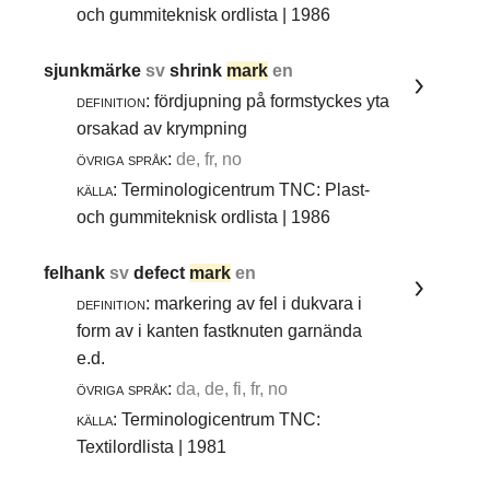
och gummiteknisk ordlista | 1986
sjunkmärke
sv
shrink
mark
en
definition:
fördjupning på formstyckes yta
orsakad av krympning
övriga språk:
de, fr, no
källa:
Terminologicentrum TNC: Plast-
och gummiteknisk ordlista | 1986
felhank
sv
defect
mark
en
definition:
markering av fel i dukvara i
form av i kanten fastknuten garnända
e.d.
övriga språk:
da, de, fi, fr, no
källa:
Terminologicentrum TNC:
Textilordlista | 1981