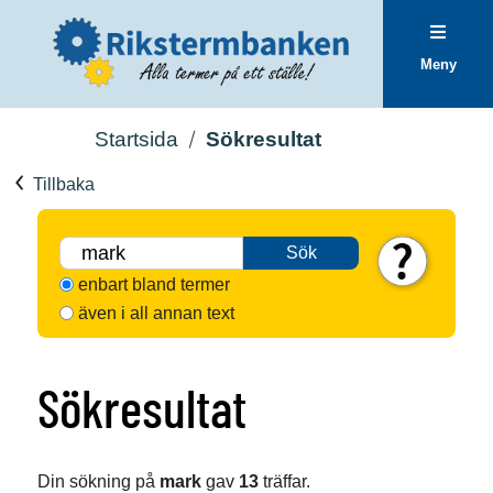
Meny
Startsida
Sökresultat
Tillbaka
Sök
enbart bland termer
även i all annan text
Sökresultat
Din sökning på
mark
gav
13
träffar.