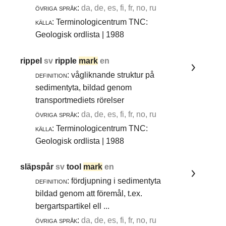
övriga språk:
da, de, es, fi, fr, no, ru
källa:
Terminologicentrum TNC:
Geologisk ordlista | 1988
rippel
sv
ripple
mark
en
definition:
vågliknande struktur på
sedimentyta, bildad genom
transportmediets rörelser
övriga språk:
da, de, es, fi, fr, no, ru
källa:
Terminologicentrum TNC:
Geologisk ordlista | 1988
släpspår
sv
tool
mark
en
definition:
fördjupning i sedimentyta
bildad genom att föremål, t.ex.
bergartspartikel ell ...
övriga språk:
da, de, es, fi, fr, no, ru