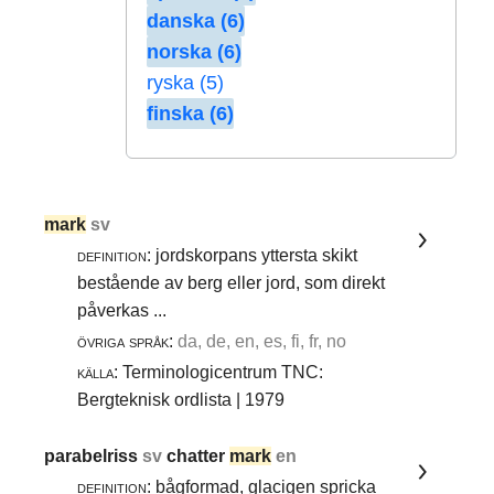
danska (6)
norska (6)
ryska (5)
finska (6)
mark
sv
definition:
jordskorpans yttersta skikt
bestående av berg eller jord, som direkt
påverkas ...
övriga språk:
da, de, en, es, fi, fr, no
källa:
Terminologicentrum TNC:
Bergteknisk ordlista | 1979
parabelriss
sv
chatter
mark
en
definition:
bågformad, glacigen spricka