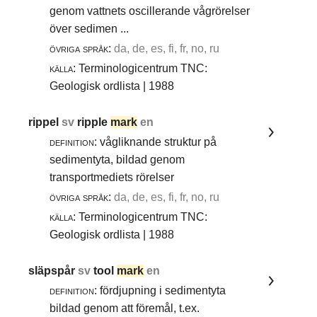
genom vattnets oscillerande vågrörelser
över sedimen ...
övriga språk:
da, de, es, fi, fr, no, ru
källa:
Terminologicentrum TNC:
Geologisk ordlista | 1988
rippel
sv
ripple
mark
en
definition:
vågliknande struktur på
sedimentyta, bildad genom
transportmediets rörelser
övriga språk:
da, de, es, fi, fr, no, ru
källa:
Terminologicentrum TNC:
Geologisk ordlista | 1988
släpspår
sv
tool
mark
en
definition:
fördjupning i sedimentyta
bildad genom att föremål, t.ex.