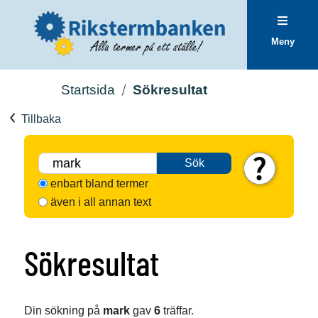
Meny
Startsida
Sökresultat
Tillbaka
Sök
enbart bland termer
även i all annan text
Sökresultat
Din sökning på
mark
gav
6
träffar.