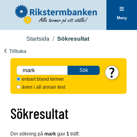
Meny
Startsida
Sökresultat
Tillbaka
Sök
enbart bland termer
även i all annan text
Sökresultat
Din sökning på
mark
gav
1
träff.