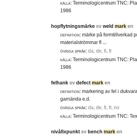
källa:
Terminologicentrum TNC: Plast
1986
hopflytningsmärke
sv
weld
mark
en
definition:
märke på formtillverkad pro
materialströmmar fl ...
övriga språk:
da, de, fi, fr
källa:
Terminologicentrum TNC: Plast
1986
felhank
sv
defect
mark
en
definition:
markering av fel i dukvara
garnända e.d.
övriga språk:
da, de, fi, fr, no
källa:
Terminologicentrum TNC: Texti
nivåfixpunkt
sv
bench
mark
en