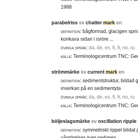
1988
parabelriss
sv
chatter
mark
en
definition:
bågformad, glacigen spric
konkava sidan i isröre ...
övriga språk:
da, de, es, fi, fr, no, ru
källa:
Terminologicentrum TNC: Geol
strömmärke
sv
current
mark
en
definition:
sedimentstruktur, bildad
inverkan på en sedimentyta
övriga språk:
da, de, es, fi, fr, no, ru
källa:
Terminologicentrum TNC: Geol
böljeslagsmärke
sv
oscillation ripple
definition:
symmetriskt rippel bildat
vågrörelser över sedimen ...