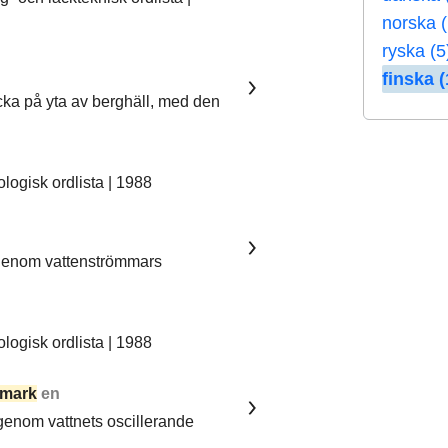
norska 
ryska (5
finska (
ka på yta av berghäll, med den
ogisk ordlista | 1988
 genom vattenströmmars
ogisk ordlista | 1988
mark
en
 genom vattnets oscillerande