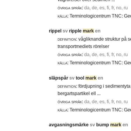
övriga språk:
da, de, es, fi, fr, no, ru
källa:
Terminologicentrum TNC: Geol
rippel
sv
ripple
mark
en
definition:
vågliknande struktur på 
transportmediets rörelser
övriga språk:
da, de, es, fi, fr, no, ru
källa:
Terminologicentrum TNC: Geol
släpspår
sv
tool
mark
en
definition:
fördjupning i sedimentyta 
bergartspartikel ell ...
övriga språk:
da, de, es, fi, fr, no, ru
källa:
Terminologicentrum TNC: Geol
avgasningsmärke
sv
bump
mark
en