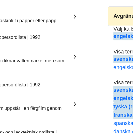
Avgräns
skinfilt i papper eller papp
Välj käl
engelsk
ersordlista | 1992
Visa te
svenska
som liknar vattenmärke, men som
engelsk
Visa te
ersordlista | 1992
svenska
engelsk
tyska (
om uppstår i en färgfilm genom
franska
spanska
danska 
 och lackteknisk ordlista |