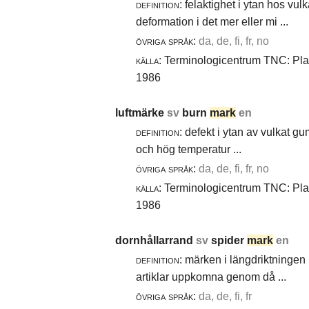
definition:
felaktighet i ytan hos vul
deformation i det mer eller mi ...
övriga språk:
da, de, fi, fr, no
källa:
Terminologicentrum TNC: Plast
1986
luftmärke
sv
burn
mark
en
definition:
defekt i ytan av vulkat gu
och hög temperatur ...
övriga språk:
da, de, fi, fr, no
källa:
Terminologicentrum TNC: Plast
1986
dornhållarrand
sv
spider
mark
en
definition:
märken i längdriktningen 
artiklar uppkomna genom då ...
övriga språk:
da, de, fi, fr