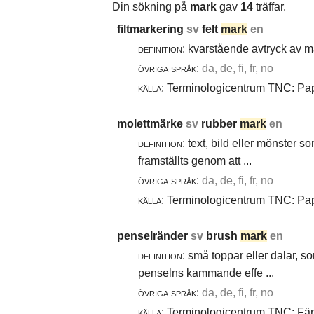
Din sökning på
mark
gav
14
träffar.
filtmarkering
sv
felt
mark
en
definition:
kvarstående avtryck av ma
övriga språk:
da, de, fi, fr, no
källa:
Terminologicentrum TNC: Papp
molettmärke
sv
rubber
mark
en
definition:
text, bild eller mönster 
framställts genom att ...
övriga språk:
da, de, fi, fr, no
källa:
Terminologicentrum TNC: Papp
penselränder
sv
brush
mark
en
definition:
små toppar eller dalar, s
penselns kammande effe ...
övriga språk:
da, de, fi, fr, no
källa:
Terminologicentrum TNC: Färg-