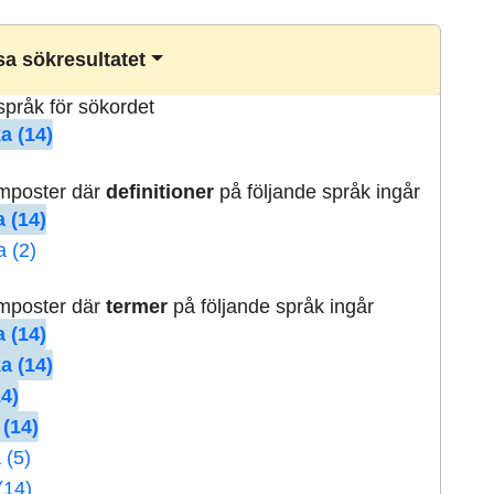
a sökresultatet
lspråk för sökordet
a (14)
rmposter där
definitioner
på följande språk ingår
 (14)
a (2)
rmposter där
termer
på följande språk ingår
 (14)
a (14)
14)
 (14)
 (5)
(14)