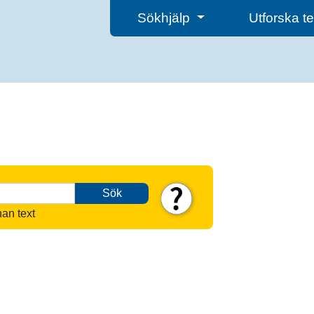
Sökhjälp
Utforska 
Sök
nan text