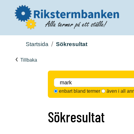
Startsida
Sökresultat
Tillbaka
enbart bland termer
även i all an
Sökresultat